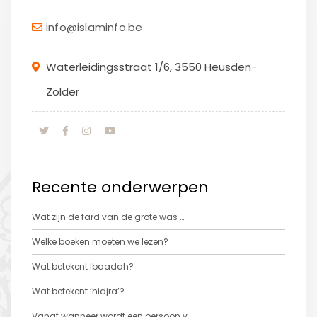
info@islaminfo.be
Waterleidingsstraat 1/6, 3550 Heusden-
Zolder
Recente onderwerpen
Wat zijn de fard van de grote was …
Welke boeken moeten we lezen?
Wat betekent Ibaadah?
Wat betekent ‘hidjra’?
Vanaf wanneer wordt een persoon v …